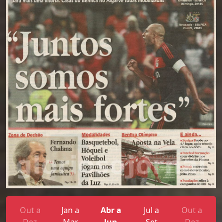
Out a
Jan a
Abr a
Jul a
Out a
Dez
Mar
Jun
Set
Dez