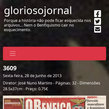
gloriosojornal
Sha
on
Twe
Porque a história não pode ficar esquecida nos
Fac
arquivos... Nem o Benfiquismo cair no
Sen
esquecimento.
emai
3609
Sexta-feira, 28 de Junho de 2013
Diretor: José Nuno Martins - Páginas: 32 - Dimensões
28.5x37cm - Preço: 0.75€