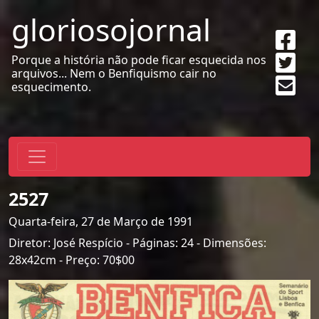
gloriosojornal
Sha
on
Twe
Porque a história não pode ficar esquecida nos
Fac
arquivos... Nem o Benfiquismo cair no
Sen
esquecimento.
emai
2527
Quarta-feira, 27 de Março de 1991
Diretor: José Respício - Páginas: 24 - Dimensões:
28x42cm - Preço: 70$00