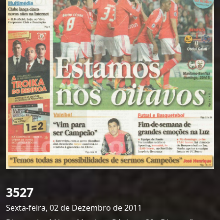
3527
Sexta-feira, 02 de Dezembro de 2011