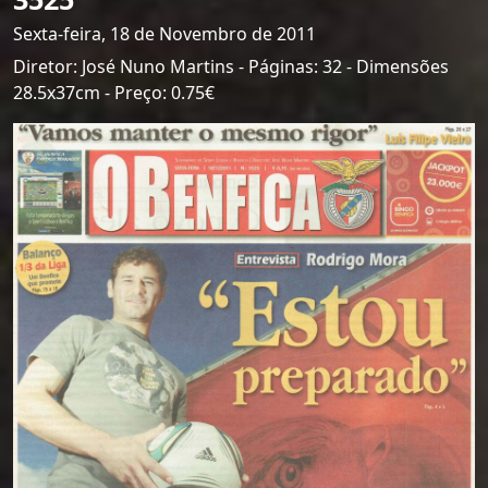
Sexta-feira, 18 de Novembro de 2011
Diretor: José Nuno Martins - Páginas: 32 - Dimensões
28.5x37cm - Preço: 0.75€