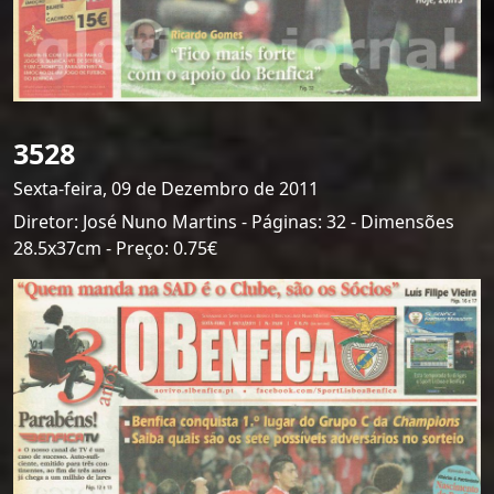
3528
Sexta-feira, 09 de Dezembro de 2011
Diretor: José Nuno Martins - Páginas: 32 - Dimensões
28.5x37cm - Preço: 0.75€