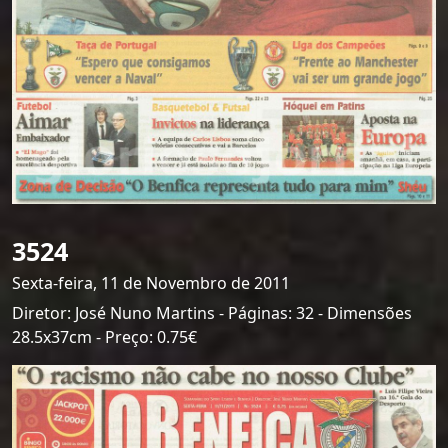
3524
Sexta-feira, 11 de Novembro de 2011
Diretor: José Nuno Martins - Páginas: 32 - Dimensões
28.5x37cm - Preço: 0.75€