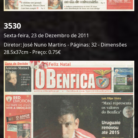
3530
Sexta-feira, 23 de Dezembro de 2011
Diretor: José Nuno Martins - Páginas: 32 - Dimensões
28.5x37cm - Preço: 0.75€