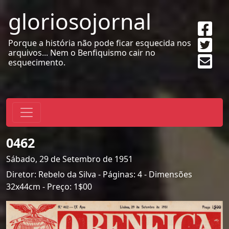
gloriosojornal
Sha
on
Twe
Porque a história não pode ficar esquecida nos
Fac
arquivos... Nem o Benfiquismo cair no
Sen
esquecimento.
emai
0462
Sábado, 29 de Setembro de 1951
Diretor: Rebelo da Silva - Páginas: 4 - Dimensões
32x44cm - Preço: 1$00