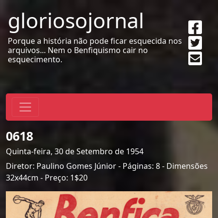
gloriosojornal
Sha
on
Twe
Porque a história não pode ficar esquecida nos
Fac
arquivos... Nem o Benfiquismo cair no
Sen
esquecimento.
emai
0618
Quinta-feira, 30 de Setembro de 1954
Diretor: Paulino Gomes Júnior - Páginas: 8 - Dimensões
32x44cm - Preço: 1$20