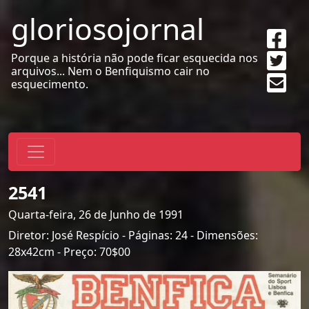
gloriosojornal
Sha
on
Twe
Porque a história não pode ficar esquecida nos
Fac
arquivos... Nem o Benfiquismo cair no
Sen
esquecimento.
emai
2541
Quarta-feira, 26 de Junho de 1991
Diretor: José Respício - Páginas: 24 - Dimensões:
28x42cm - Preço: 70$00