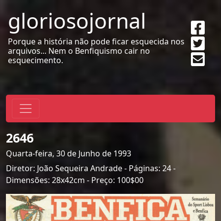
gloriosojornal
Sha
on
Twe
Porque a história não pode ficar esquecida nos
Fac
arquivos... Nem o Benfiquismo cair no
Sen
esquecimento.
emai
2646
Quarta-feira, 30 de Junho de 1993
Diretor: João Sequeira Andrade - Páginas: 24 -
Dimensões: 28x42cm - Preço: 100$00