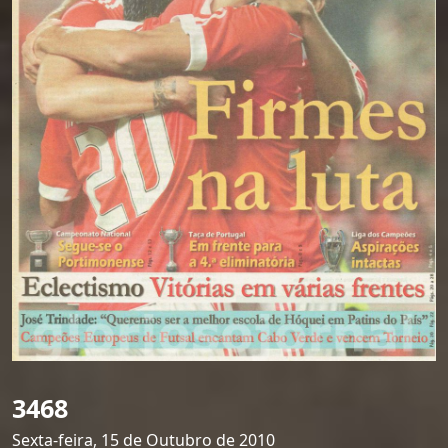
3468
Sexta-feira, 15 de Outubro de 2010