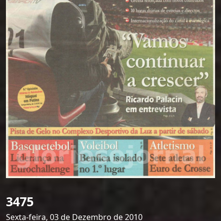
3475
Sexta-feira, 03 de Dezembro de 2010