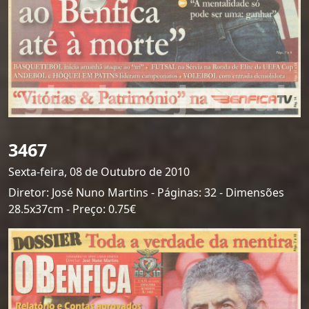
3467
Sexta-feira, 08 de Outubro de 2010
Diretor: José Nuno Martins - Páginas: 32 - Dimensões
28.5x37cm - Preço: 0.75€