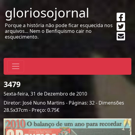
gloriosojornal
Sha
on
Twe
Porque a história não pode ficar esquecida nos
Fac
arquivos... Nem o Benfiquismo cair no
Sen
esquecimento.
emai
3479
Sexta-feira, 31 de Dezembro de 2010
Diretor: José Nuno Martins - Páginas: 32 - Dimensões
28.5x37cm - Preço: 0.75€