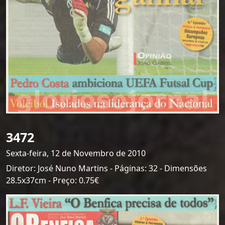
3472
Sexta-feira, 12 de Novembro de 2010
Diretor: José Nuno Martins - Páginas: 32 - Dimensões
28.5x37cm - Preço: 0.75€