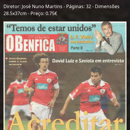
Diretor: José Nuno Martins - Páginas: 32 - Dimensões
28.5x37cm - Preço: 0.75€