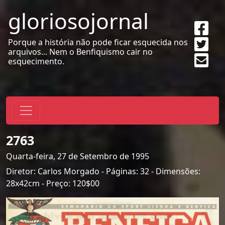
gloriosojornal
Sha
on
Twe
Porque a história não pode ficar esquecida nos
Fac
arquivos... Nem o Benfiquismo cair no
Sen
esquecimento.
emai
2763
Quarta-feira, 27 de Setembro de 1995
Diretor: Carlos Morgado - Páginas: 32 - Dimensões:
28x42cm - Preço: 120$00