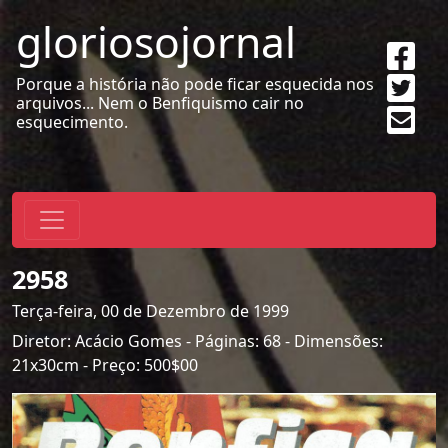
gloriosojornal
Sha
on
Twe
Porque a história não pode ficar esquecida nos
Fac
arquivos... Nem o Benfiquismo cair no
Sen
esquecimento.
emai
2958
Terça-feira, 00 de Dezembro de 1999
Diretor: Acácio Gomes - Páginas: 68 - Dimensões:
21x30cm - Preço: 500$00